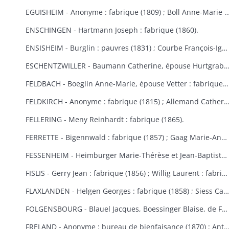
EGUISHEIM - Anonyme : fabrique (1809) ; Boll Anne-Marie : bureau de bienfaisance (1829) ; Brucker François Joseph : fabrique (1846) ; Burglin François Xavier : fabrique (1831) ; Hertzog, de Logelbach, Wehrlé Antoine : hospice (1863) ; Ludwig Jean : fabrique (1829) ; Meyer Véronique : fabrique (1809) ; Raffat Ignace : bureau de bienfaisance (fondation Boll, 1
ENSCHINGEN - Hartmann Joseph : fabrique (1860).
ENSISHEIM - Burglin : pauvres (1831) ; Courbe François-Ignace : pauvres (1834) ; Goeb Thérèse : fabrique (1870) ; Hobig Joseph, Roth Catherine : fabrique (1832) ; Kaistling Françoise : fabrique (1820) ; Krafft Charles : fabrique (1861) ; Mordilliat Marguerite : fabrique (1835) ; Mutz Anne-Marie : fabrique et pauvres (1833) ; Rumbach Catherine, épouse Schmitt : fabrique (1836) ; Zeller Thérèse : bureau de bienfaisance (1848).
ESCHENTZWILLER - Baumann Catherine, épouse Hurtgraber : fabrique (1849) ; Butsch Henri, Sibus Françoise : fabrique (1855) ; Ernst Jean-Baptiste : fabrique (1853) ; Jeltsch Pancrace : bureau de bienfaisance (1865) ; Rieter Jean-Baptiste : pauvres (1842) ; Wolff Agathe, ép
FELDBACH - Boeglin Anne-Marie, épouse Vetter : fabrique et pauvres (1850-1853).
FELDKIRCH - Anonyme : fabrique (1815) ; Allemand Catherine : fabrique (1840) ; Friess Marie-Anne : fabrique de Bollwiller et Feldkirch (1825) (voir aussi Bollwiller) ; Geiller Apolline, épouse Riber : fabrique (1847) ; Neff Etienne, Michel Madeleine, épouse Martin, de Bollwiller : fabrique (1834) ; Pfulb François-Joseph : fabriques de Feldkirch et Bollwiller (1819) ; Pfulb Rémi, de Bollwiller : fabrique (1835-1846) ; épouse Pfulb Richard, Mayer Catherine, épouse Zagula, Strieh Elisabeth, épouse Fries : fabrique (1838) ; Strub Rémi, père, Durwell Jean-Adam : fabrique (183
FELLERING - Meny Reinhardt : fabrique (1865).
FERRETTE - Bigennwald : fabrique (1857) ; Gaag Marie-Anne : bureau de bienfaisance et fabrique de Traubach-le-Haut (1869-1870) ; Gerbaulet Guillaume : bureau de bienfaisance et commune (1845-1858) ; Koechlin André : bureau de bienfaisance (1847) ; Schirmer, de Colmar : bureau de bienfaisance (1847).
FESSENHEIM - Heimburger Marie-Thérèse et Jean-Baptiste : fabrique (1862-1868) ; Schönauer Jacques : fabrique (1845).
FISLIS - Gerry Jean : fabrique (1856) ; Willig Laurent : fabrique (1853).
FLAXLANDEN - Helgen Georges : fabrique (1858) ; Siess Catherine, épouse Meyer : fabrique (1846) ; Steib Catherine, épouse Helgen : fabrique (1854) ; Steib Elisabeth, épouse Sies : fabrique (1851).
FOLGENSBOURG - Blauel Jacques, Boessinger Blaise, de Folgensbourg, Linder Anne-Marie, épouse Duringer, Moser, de Hagenthal-le-Haut, Runser Jacques, Runser Simon, héritiers Studer Philippe, Thannberger de Blotzheim : fabrique (1834-1839) ; Wicky Marie-Anne : commune (1865).
FRELAND - Anonyme : bureau de bienfaisance (1870) ; Antoine Jean-Nicolas : bureau de bienfaisance (1862) ; Bertrand Catherine : commune, fabrique et école (1823) ; Bertrand Marie-Catherine : fabrique (1853) ; Herqué Antoine : bureau