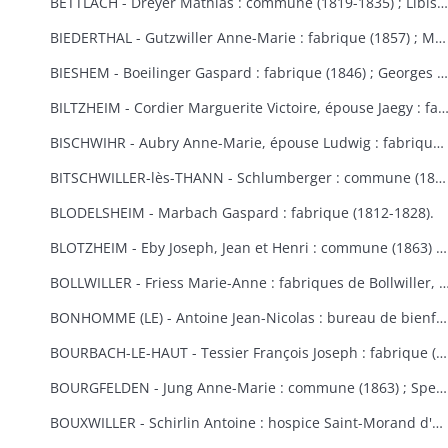
BETTLACH - Dreyer Mathias : commune (1819-1835) ; Libis Anne-Marie : fabrique (1854) ; Springenfeld Jacques : commune (1819).
BIEDERTHAL - Gutzwiller Anne-Marie : fabrique (1857) ; Martin Jacques : fabrique et école (1848).
BIESHEM - Boeilinger Gaspard : fabrique (1846) ; Georges Agathe : fabrique (1852) ; Kuettler Marie-Anne, épouse Studer : fabrique (1828) ; Meglin Isidore : fabrique (1847) ; Schmitt Marie-Anne, épouse Gamp : fabrique (1841).
BILTZHEIM - Cordier Marguerite Victoire, épouse Jaegy : fabrique 
BISCHWIHR - Aubry Anne-Marie, épouse Ludwig : fabrique (1854-1858) ; Broly Joseph : fabrique (1848) ; Frich Marie-Madeleine : fabrique (1852) ; Jourdain Marie-Claire, épouse Helmlinger : fabrique (1857-1860) ; Steib Mathias : commune (1852).
BITSCHWILLER-lès-THANN - Schlumberger : commune (1867).
BLODELSHEIM - Marbach Gaspard : fabrique (1812-1828).
BLOTZHEIM - Eby Joseph, Jean et Henri : commune (1863) ; Hertzog Jean Antoine : bureau de bienfaisance (1851) ; Moser Ursule : fabrique (1851) ; Rein Madeleine et Rein ?, épouse Berra : bureau de bienfaisance (1862-1867) ; Schermesser Guillaume : pauvres (1853) ; Thannberger Jean : commune (1861) ; Verger (de) Jean-Baptiste et de Noël Annette, épouse de Verger : pauvres (1853).
BOLLWILLER - Friess Marie-Anne : fabriques de Bollwiller, de Feldkirch et de 
BONHOMME (LE) - Antoine Jean-Nicolas : bureau de bienfaisance (1862-1865) ; Cowreau Jean-Baptiste : fabrique (1846-1857) ; Herque Marie, épouse Jeanclaude : commune (1855) ; Humbert Jean-Baptiste : fabrique (1859) ; Simon Jean-Baptiste (1846) ; Vautrinot Marie-Marguerite, épouse Sitte : pauvres (1853).
BOURBACH-LE-HAUT - Tessier François Joseph : fabrique (1853).
BOURGFELDEN - Jung Anne-Marie : commune (1863) ; Spenlihauer Christophe : commune (1869).
BOUXWILLER - Schirlin Antoine : hospice Saint-Morand d'Altkirch (1867) ; Stehlin François Joseph : fabriques de Bouxwiller et de Raedersdorf (1854).