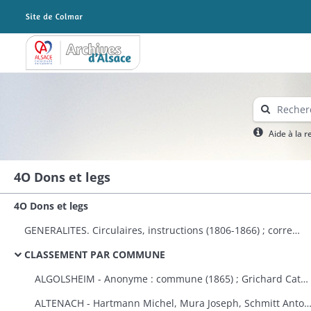
Archives Alsace - Colmar
Aide à la 
4O Dons et legs
4O Dons et legs
GENERALITES. Circulaires, instructions (1806-1866) ; correspondance avec le préfet (1823-1870) ; dons à plusieurs communes et établissements publics (1808-1870) ; états des dons et legs faits aux établissements religieux et publics (1823-1870).
CLASSEMENT PAR COMMUNE
ALGOLSHEIM - Anonyme : commune (1865) ; Grichard Catherine : caisse des pauvres protestants d'Algolsheim et de Volgelsheim (1853).
ALTENACH - Hartmann Michel, Mura Joseph, Schmitt Antoine, Reinauer Joseph : fabrique (1821), Koegler Anne, épouse Fleury : fabriqu