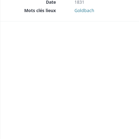
Date
1831
Mots clés lieux
Goldbach
brique (1857-1858).
 (1849).