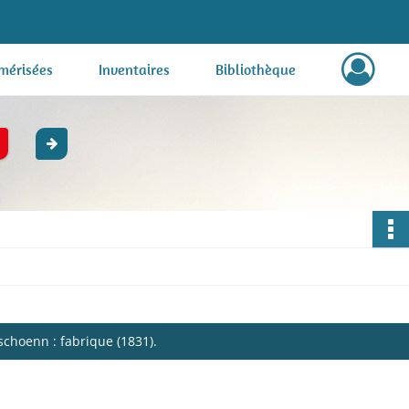
mérisées
Inventaires
Bibliothèque
choenn : fabrique (1831).