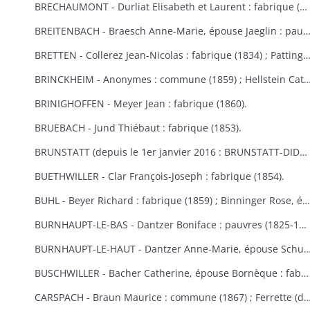
BRECHAUMONT - Durliat Elisabeth et Laurent : fabrique (1851-1856) ; Gerber Catherine : fabrique (1860).
BREITENBACH - Braesch Anne-Marie, épouse Jaeglin : pauvres (1856) ; Wodey Martin : commun
BRETTEN - Collerez Jean-Nicolas : fabrique (1834) ; Pattingre : fabrique et pauvres (1828) ; Suisse Rémy : fabr
BRINCKHEIM - Anonymes : commune (1859) ; Hellstein Catherine, épouse Spery, Spery Joseph : fabrique (1823) ; Stoecklin Joseph : fabrique (1828) ; Wespisser Bernard, Baum
BRINIGHOFFEN - Meyer Jean : fabrique (1860).
BRUEBACH - Jund Thiébaut : fabrique (1853).
BRUNSTATT (depuis le 1er janvier 2016 : BRUNSTATT-DIDENHEIM) - Moesch François Antoine : fabrique (1818) ; Schultz Antoine : fabrique (1856) ; Voegtlin Georges : fabrique (1862).
BUETHWILLER - Clar François-Joseph : fabrique (1854).
BUHL - Beyer Richard : fabrique (1859) ; Binninger Rose, épouse Jenny : fabrique (1823) ; Cladell Reine, Hoeblen Catherine, Keck Bernard, Marbach Joseph : fabrique (1850) ; Gilg Madeleine, épouse Beck : fabrique (1829) ; Gutschenreiter Dominique : fabrique (1853) ; Hiltenbrand Dominique : fabrique (1852) ; Kungler Dominique : fabrique (1851) ; Macbacher Joseph, Neyer Dominique, Niess Jean, Tenzinger Madeleine : fabrique (1850) ; Zeny Jean : fabrique (1848).
BURNHAUPT-LE-BAS - Dantzer Boniface : pauvres (1825-1830) ; Dantzer François Joseph : fabrique (1834).
BURNHAUPT-LE-HAUT - Dantzer Anne-Marie, épouse Schuler : fabrique (1825) ; Hirth Georges : fabrique (1853) ; Kroener Thiébaut, Schwebelin Elisabeth : fabrique (1841) ; Mackerer Louis : fabrique (18
BUSCHWILLER - Bacher Catherine, épouse Bornèque : fabrique (1867-1869) ; Woog Nathan : communauté israélite (1869).
CARSPACH - Braun Maurice : commune (1867) ; Ferrette (de) Jean-Baptiste 