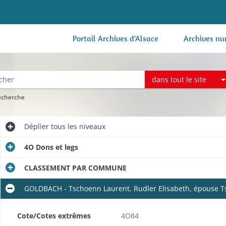
Portail Archives d'Alsace
Archives nu
dans tout le site
recherche
Déplier
tous les niveaux
4O Dons et legs
CLASSEMENT PAR COMMUNE
GOLDBACH - Tschoenn Laurent, Rudler Elisabeth, épouse Ts
Cote/Cotes extrêmes
4O84
e (1817-1818).