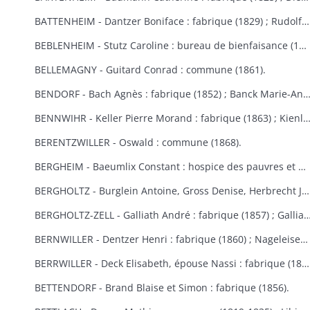
BATTENHEIM - Dantzer Boniface : fabrique (1829) ; Rudolf : commune (1845).
BEBLENHEIM - Stutz Caroline : bureau de bienfaisance (1865-1866).
BELLEMAGNY - Guitard Conrad : commune (1861).
BENDORF - Bach Agnès : fabrique (1852) ; Banck Marie-Anne : commune 
BENNWIHR - Keller Pierre Morand : fabrique (1863) ; Kienlen François Joseph : fabrique (1864) ; Simon Jean André : fabr
BERENTZWILLER - Oswald : commune (1868).
BERGHEIM - Baeumlix Constant : hospice des pauvres et bureau de bienfaisance (1868) ; Blumberger Catherine, épouse Spiehlmann : hospice (1854) ; Bisch Catherine, Burruth Ursule : fabrique (1826) ; Dreyfus Salomon : pauvres israélites (1867) ; Einholtz Clément et Antoine : hospice (1833) ; Fleury Marie-Anne, épouse Schmitt : fabrique (1847) ; Frantz Louis : fabrique (1830) ; Fuchs Marie-Louise : fabrique (1809-1813) ; Gerber Georges : bureau de bienfaisance et fabrique (1869-1870) ; Graber Hélène : fabrique et bureau de bienfaisance (1831) ; Graber Jacobé, épouse Maderer : fabrique (1830) ; Herb Joseph : fabrique et hospice (1813-1826) ; Kauffeisen : pauvres (1828) ; Leiehel Martin : bureau de bienfaisance (1869) ; Rumpler Clément : hospice (1841) ; Schmitt Joseph : hospice (1852) ; Schuler Catherine : fabrique (1868) ; Spihlmann Barbe : fabrique (1859) ; Thomas Madeleine : fabrique et pauvres (1841) ; Troestler Joseph : fabrique (1865) ; Umbdenstock Maximin : fabrique (1850) ; Untz Madeleine : fabrique (1869) ; Windoltz Thérèse : fabrique (1847) : Zimmermann Anne-Marie : hospice (1833).
BERGHOLTZ - Burglein Antoine, Gross Denise, Herbrecht Joseph, Peter Joseph, Tresch Maurice, Zissler Xavier : commune (1844) ; Kuntz Charles : fabrique (1867) ; Ruck Michel, Schill Marie-Anne : fabrique (1866).
BERGHOLTZ-ZELL - Galliath André : fabrique (1857) ; Galliath Joseph : fabrique (1830) ; Koch Joseph : fabrique (1832) ; Meyer Madeleine : fabrique (1868) ; Reck Nicolas : commune (1861) ; Riegert Françoise, épouse Striess : fabrique (1856) ; Steyer Josep
BERNWILLER - Dentzer Henri : fabrique (1860) ; Nageleisen Michel : fabrique (1857).
BERRWILLER - Deck Elisabeth, épouse Nassi : fabrique (1838) ; Freyburger Brigitte, épouse Neff : fabrique (1836) ; Koehl Brigitte, épouse Wintenberger : fabrique (1841) ; Nass Marie-Anne, épouse Muller : fabrique (1825) ; Schmitt Jean : fabrique (1838) ; Stocker Thibaud : fabrique (1855) ; Weinmann Thiébaut : fabriques de Berrwiller et Riedisheim (1850) ; Woehl Blaise : fabrique (1825) ; Wolffelsberger Anne-Marie et Anastase : fabrique (1840-1842) .
BETTENDORF - Brand Blaise et Simon : fabrique (1856).