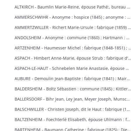
ALTKIRCH - Baumlin Marie-Reine, épouse Pathé:, bureau de bienfaisance (1803) ; Baur Reine-Catherine, épouse Schneider : hospice, bureau de bienfaisance, fabrique (1841-1845) ; Bisel : hospice Saint-Morand (1849) ; Caisse d'Epargne (1) : hospice (1850-1855) ; Eberlin Joseph : hospice Saint-Morand (1844) ; Enderlin Antoine, de Durlinsdorf : hospice (1859) ; Erny : fabrique (1865) (voir aussi Thann) ; Friburger Anne-Marie, épouse Remus : hospice (1865) ; Fritsch Morand : hospice Saint-Morand (1857-1859) ; Garrosse François-Marie : bureau de bienfaisance (1802) ; Garozzi Antoine, Henner Thomas Valentin, Kiene Marie-Anne : fabrique (1813) ; Garozzi Rosalie, épouse Durthaller : hospice civil (1850) ; Gilardoni Joseph : hospice (1864) ; Haenner Xavier : fabrique (1843-1844) ; Hartmann Jean, Kiene Marie-Elisabeth : fabrique (1819) ; Hennige, curé, Reininger Elma : hospice (1855-1862) ; Hiltenbrand Marie-Salomé : hospice Saint-Morand (1854) ; Jourdain Xavier : hospice et pauvres (1854-1867) ; Kauffmann Antoine : fabrique (1814-1817) ; Koechlin André : pauvres (1854) ; Koechlin André, de Mulhouse : commune (1860) ; Loetscher : hospice Saint-Morand (1851) ; Mildner Antoine-François : hospice Saint-Morand (1831-1832) ; Mulhaupt Anne-Marie : hospice Saint-Morand (1844) ; Neef François-Joseph : fabrique (1809) ; Platel Louise : hospice et bureau de bienfaisance (1867) ; Reininger Emma-Joséphine : hospice Saint-Morand (1855) ; Reininger Marie-Françoise : bureau de bienfaisance et fabrique (1866-1868) ; Roemer Georges, curé : hospice Saint-Morand (1868-1869) ; Rudler Euphémie : hospice Saint-Morand (1869-1870) ; Sauthier : hospice Saint-Morand (1856-1857) ; Schirlin, curé de Bouxwiller : hospice Saint-Morand (1868) ; Stouff Jean-Pierre : hospice Saint-Morand (1832-1833) ; Zobel Morand : hospice Saint-Morand (1859).
AMMERSCHWIHR - Anonyme : hospice (1845) ; anonyme : hospice (1860) ; anonyme : hospice (1860) ; anonyme : hospice (1868) ; anonyme : hospice (1868) ; Bertrand Catherine, religieuse à Ensisheim : hospice (1833-1835) ; Bessler Anne-Marie, épouse Hartmann : hospice et fabrique (1848-1852) ; Bressler Elisabeth : fabrique (1840) ; Bressler Jean-Jacques, curé de Zimmerbach : hospice (1849) ; Custor François-Joseph, abbé : hospice (1822-1823) ; famille Demangeat, des Trois-Epis : hospice (1866) ; Gasser Barbe et François-Martin : hospice et fabrique (1842-1843) ; héritiers Gerber : hospice (1853-1855) ; Gerber Anne-Marie, épouse Muller : hospice (1870) ; Giroud Françoise, épouse Langlais : hospice et fabrique (1838-1845) ; Gottelman François-Joseph : chapelle des Trois-Epis (1824) ; Hartmann Martin : hospice (1851) ; Hildenfinck Joseph : hospice (1869) ; Kast Jean-Baptiste : fabrique (1865) ; Klein François-Joseph : hospice (1820-1821) ; Klein Marguerite, épouse Schielé : hospice, pauvres et fabrique (1844) ; Hamberger Françoise, épouse Bueb dit Dubois : fabrique (1846) ; Leimbach Sébastien : hospice (1835) ; Meg Sébastien : fabrique et pauvres (1828) ; Saltzmann Anne-Marie, épouse Heinrich : fabrique (1869-1870) ; Schielé Alexandre : hospice et pauvres (1828) ; Schwindenhammer Jacques : hospice (1852) ; Simonin : fabrique et pauvres (1832) ; Simonis Catherine, veuve Simonis, épouse Vejux : fabrique (1850) ; Thomann Marie-Ursule : pauvres et hospice (1838) ; Thomann Martin et Anne-Marie, son épouse : hospice (1858) ; Ulrich Catherine, épouse Kast le Vieux : hospice (1848-1852).
AMMERTZWILLER - Richert Marie-Ursule : fabrique (1859) ; Wolff Elisabeth, épouse Hinderer : pauvres d'Ammertzwiller et de Spechbach-le-Bas et fabrique d'Ammertzwiller (1854).
ANDOLSHEIM - Anonyme : commune (1860) ; Hartmann : bureau de bienfaisance (1858) ; Neubuck (de) Marie-Ursule, épouse de Mouge : fabrique (1851) ; Schuller Mathias, dit le Vieux ou le Settier : consistoire protestant (1814).
ARTZENHEIM - Haumesser Michel : fabrique (1848-1851) ; Mangold Louis Benjamin; fa
ASPACH - Himbert Anne-Marie, épouse Strub : fabrique d'Aspach et de Heidwiller
ASPACH-LE-HAUT - Schnebelen Marie Anastasie, épouse Durwell, de Thann : enfants indigents (1867-1868).
AUBURE - Demoulin Jean-Baptiste : fabrique (1841) ; Maire Marie-Elisabeth : fabrique (1864-1865) ; Raffner Catherine : fabrique (1860) ; Stortz André : fabrique (1852-1853) ; Thiriet Jean Antoine : fabrique (1846-1847).
BALDERSHEIM - Boltz Sébastien : commune (1845) ; Kittler Marie-Anne et Françoise : fabrique (1825-1843).
BALLERSDORF - Bihr Jean, Ley Jean, Meyer Joseph, Munsch Jean : commune (1826) ; Fridolin Fortuné, Krafft Louis : fabrique (1826) ; Schwartz François-Joseph, Weist Agathe, épouse Schwartz : commune (1830) ; Walter Sébastien : fabrique (1841) ; Zinck Georges-Bernard : fabrique (1824).
BALSCHWILLER - Christen Joseph, dit le Haut : fabrique (1853).
BALTZENHEIM - Foechterlé Elisabeth, épouse Uhlmann : fabrique (1851) ; Klinger Jean : fabrique (1851).
BARTENHEIM - Baumann Catherine : fabrique (1825) ; Dietschi Anne-Marie, épouse Kirchherr : fabrique (1840) ; Epinay (d') Nicolas : commune (1824-1829) ; Erblang Joseph et Loll Ursule, épouse Erblang : fabrique (1840) ; Hassler Catherine : fabrique (1833) ; Hertzog Grégoire et Catherine : fabrique (1838) ; Kaiflin Anne-Marie, épouse Arnolt : fabrique (1825-1829) ; Kielwasser Marie-Anne : fabrique (1832) ; Koenig Antoine, Kaifflin Jacques : fabrique (1838) ; Koenig Ursule : fabrique (1829) ; Koenig Jean-Georges : fabrique (1832) ; Landauer Anne et Madeleine : fabrique (1833) ; Marquart Michel et Tschill Catherine, épouse Marquart : fabrique (1821) ; Schibeny Louis, Jacques et Jean : fabrique (1821) ; Schultz Jeanne, épouse Kanengieser : fabrique (1840) ; Studer Marie Ursule, épouse Wild : fabrique (1832) ; Walch Anne-Marie, épouse Lang : fabrique (1829).