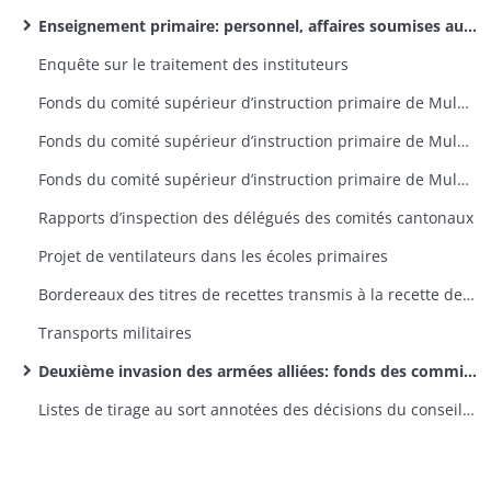
Enseignement primaire: personnel, affaires soumises aux comités supérieurs de l’arrondissement d’Altkirch (dossiers par canton)
Enquête sur le traitement des instituteurs
Fonds du comité supérieur d’instruction primaire de Mulhouse: rapports d’inspection des délégués, lettres de provenance diverse
Fonds du comité supérieur d’instruction primaire de Mulhouse: correspondance émanant du recteur
Fonds du comité supérieur d’instruction primaire de Mulhouse: lettres émanant des préfets et sous-préfets
Rapports d’inspection des délégués des comités cantonaux
Projet de ventilateurs dans les écoles primaires
Bordereaux des titres de recettes transmis à la recette des finances d’Altkirch par la sous-préfecture
Transports militaires
Deuxième invasion des armées alliées: fonds des commissions cantonales
Listes de tirage au sort annotées des décisions du conseil de révision (classe 1870)