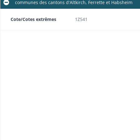
communes des cantons d'Altkirch, Ferrette et Habsheim
Cote/Cotes extrêmes
1Z541