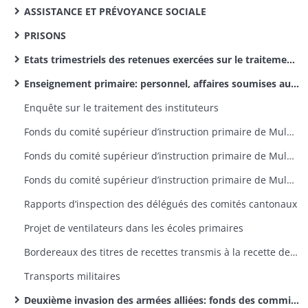
ASSISTANCE ET PRÉVOYANCE SOCIALE
PRISONS
Etats trimestriels des retenues exercées sur le traitement des instituteurs pour le service des pensions civiles
Enseignement primaire: personnel, affaires soumises aux comités supérieurs de l’arrondissement d’Altkirch (dossiers par canton)
Enquête sur le traitement des instituteurs
Fonds du comité supérieur d’instruction primaire de Mulhouse: rapports d’inspection des délégués, lettres de provenance diverse
Fonds du comité supérieur d’instruction primaire de Mulhouse: correspondance émanant du recteur
Fonds du comité supérieur d’instruction primaire de Mulhouse: lettres émanant des préfets et sous-préfets
Rapports d’inspection des délégués des comités cantonaux
Projet de ventilateurs dans les écoles primaires
Bordereaux des titres de recettes transmis à la recette des finances d’Altkirch par la sous-préfecture
Transports militaires
Deuxième invasion des armées alliées: fonds des commissions cantonales