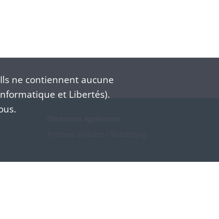
Ils ne contiennent aucune
nformatique et Libertés).
ous.
Découvrez également
Archives d'Alsace - Strasbourg