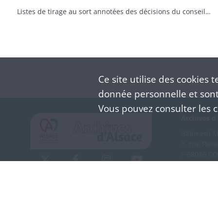
Listes de tirage au sort annotées des décisions du conseil de révision (classe 1870)
Ce site utilise des
cookies
te
donnée personnelle et sont 
Vous pouvez consulter les co
Archives d'
Bâtiment M 
3, rue Flei
F-68026 C
(+33) 3 
Nous co