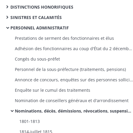
DISTINCTIONS HONORIFIQUES
SINISTRES ET CALAMITÉS
PERSONNEL ADMINISTRATIF
Prestations de serment des fonctionnaires et élus
Adhésion des fonctionnaires au coup d'État du 2 décembre 1851
Congés du sous-préfet
Personnel de la sous-préfecture (traitements, pensions)
Annonce de concours, enquêtes sur des personnes sollicitant un poste dans l'administration
Enquête sur le cumul des traitements
Nomination de conseillers généraux et d'arrondissement
Nominations, décès, démissions, révocations, suspensions des maires, adjoints et conseillers municipaux
1801-1813
1814-juillet 1815