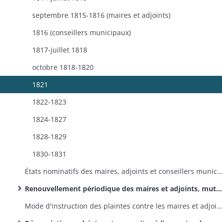
septembre 1815-1816 (maires et adjoints)
1816 (conseillers municipaux)
1817-juillet 1818
octobre 1818-1820
1821
1822-1823
1824-1827
1828-1829
1830-1831
États nominatifs des maires, adjoints et conseillers municipaux en exercice en février-mars 1820 et en décembre 1822- 
Renouvellement périodique des maires et adjoints, mutations entre deux renouvellements (à la suite de décès, démission ou révocation)
Mode d'instruction des plaintes contre les maires et adjoints