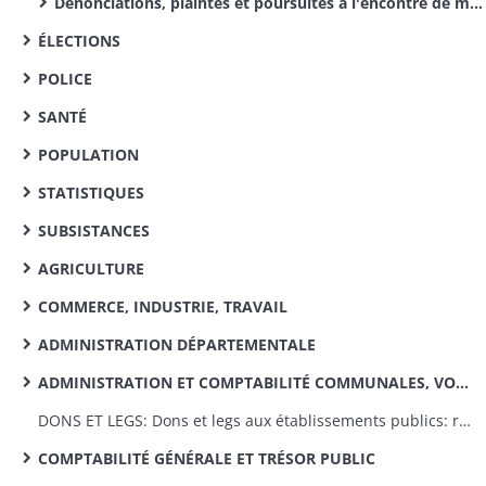
Dénonciations, plaintes et poursuites à l'encontre de maires, d'adjoints et de secrétaires de mairie (dossiers dans l'ordre alphabétique des communes)
ÉLECTIONS
POLICE
SANTÉ
POPULATION
STATISTIQUES
SUBSISTANCES
AGRICULTURE
COMMERCE, INDUSTRIE, TRAVAIL
ADMINISTRATION DÉPARTEMENTALE
ADMINISTRATION ET COMPTABILITÉ COMMUNALES, VOIRIE VICINALE
DONS ET LEGS: Dons et legs aux établissements publics: réglementation, statistiques
COMPTABILITÉ GÉNÉRALE ET TRÉSOR PUBLIC