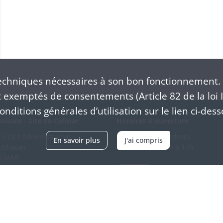
chniques nécessaires à son bon fonctionnement. 
exemptés de consentements (Article 82 de la loi I
nditions générales d’utilisation sur le lien ci-dess
Alsace - Site de Colmar
Horaires d'ouverture
/ Cité administrative
Du mardi au vendredi
En savoir plus
J'ai compris
schhauer
en continu de 9h à 17h
OLMAR
89 21 97 00
Venir
ntacter