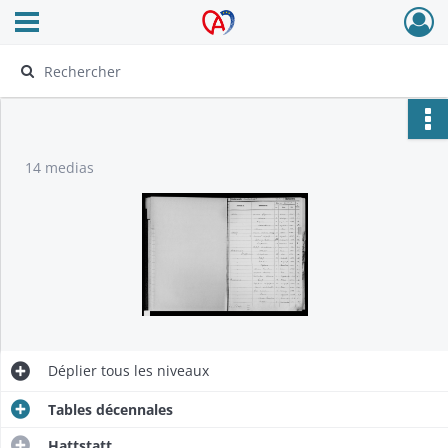
Ouvrir le menu déroulant
Archives Alsace - Colmar
14 medias
Déplier
tous les niveaux
Tables décennales
Hattstatt