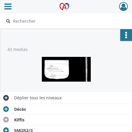
Ouvrir le menu déroulant
Archives Alsace - Colmar
43 medias
Déplier
tous les niveaux
Décès
Kiffis
5Mi252/3