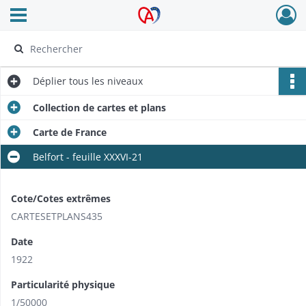
Ouvrir le menu déroulant
Archives Alsace - Colmar
Déplier
tous les niveaux
Collection de cartes et plans
Carte de France
Belfort - feuille XXXVI-21
Cote/Cotes extrêmes
CARTESETPLANS435
Date
1922
Particularité physique
1/50000