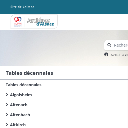
Archives Alsace - Colmar
Aide à la 
Tables décennales
Tables décennales
Algolsheim
Altenach
Altenbach
Altkirch