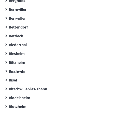
Bergholtz
Bernwiller
Berrwiller
Bettendorf
Bettlach
Biederthal
Biesheim
Biltzheim
Bischwihr
Bisel
Bitschwiller-lès-Thann
Blodelsheim
Blotzheim