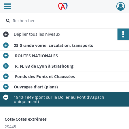
Ouvrir le menu déroulant
Archives Alsace - Colmar
Déplier
tous les niveaux
2S Grande voirie, circulation, transports
ROUTES NATIONALES
R. N. 83 de Lyon à Strasbourg
Fonds des Ponts et Chaussées
Ouvrages d'art (plans)
1840-1849 (pont sur la Doller au Pont d'Aspach
uniquement)
Cote/Cotes extrêmes
2S445