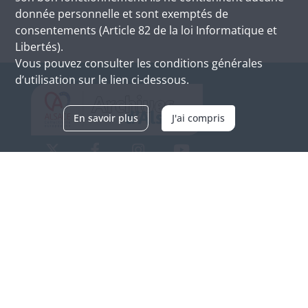
donnée personnelle et sont exemptés de
consentements (Article 82 de la loi Informatique et
Libertés).
Vous pouvez consulter les conditions générales
d’utilisation sur le lien ci-dessous.
En savoir plus
J'ai compris
Archives d'Alsace - Site de Colmar
Bâtiment M / Cité administrative
3, rue Fleischhauer
F-68026 COLMAR
(+33) 3 89 21 97 00
Nous contacter