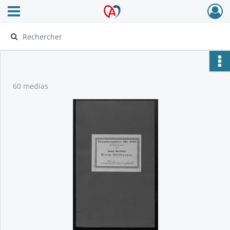
Ouvrir le menu déroulant
Archives Alsace - Colmar
60 medias