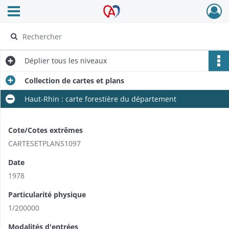
Ouvrir le menu déroulant
Archives Alsace - Colmar
Déplier
tous les niveaux
Collection de cartes et plans
Haut-Rhin : carte forestière du département
Cote/Cotes extrêmes
CARTESETPLANS1097
Date
1978
Particularité physique
1/200000
Modalités d'entrées