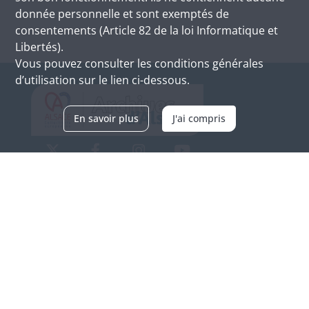
donnée personnelle et sont exemptés de
consentements (Article 82 de la loi Informatique et
Libertés).
Vous pouvez consulter les conditions générales
d’utilisation sur le lien ci-dessous.
En savoir plus
J'ai compris
Archives d'Alsace - Site de Colmar
Bâtiment M / Cité administrative
3, rue Fleischhauer
F-68026 COLMAR
(+33) 3 89 21 97 00
Nous contacter