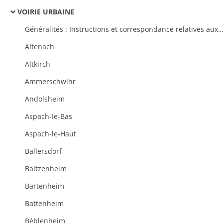
VOIRIE URBAINE
Généralités : Instructions et correspondance relatives aux plans généraux d'alignement des villes, à l'ouverture, à l'élargissement et à l'alignement des rues, à la propriété des routes impériales et départementales dans les traverses des villes, à 
Altenach
Altkirch
Ammerschwihr
Andolsheim
Aspach-Ie-Bas
Aspach-le-Haut
Ballersdorf
Baltzenheim
Bartenheim
Battenheim
Béblenheim