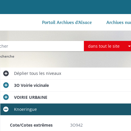
Portail Archives d'Alsace
Archives nu
dans tout le site
recherche
Déplier
tous les niveaux
3O Voirie vicinale
VOIRIE URBAINE
Knoeringue
Cote/Cotes extrêmes
3O942