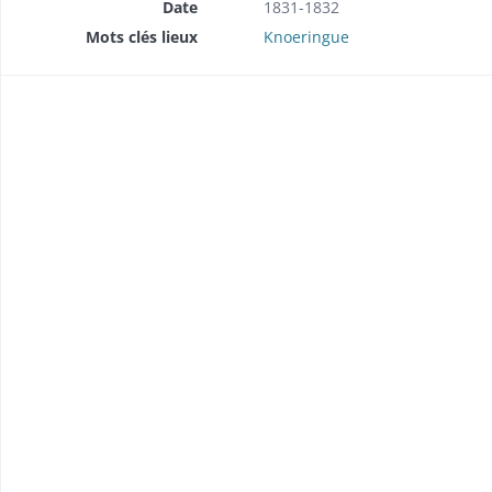
Date
1831-1832
Mots clés lieux
Knoeringue
l'éclairage public au gaz