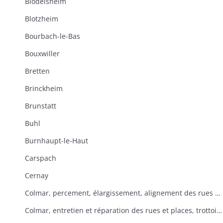
Blodelsheim
Blotzheim
Bourbach-le-Bas
Bouxwiller
Bretten
Brinckheim
Brunstatt
Buhl
Burnhaupt-le-Haut
Carspach
Cernay
Colmar, percement, élargissement, alignement des rues et places
Colmar, entretien et réparation des rues et places, trottoirs, rigoles, pavage, enlèvement des immondices