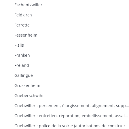
Eschentzwiller
Feldkirch
Ferrette
Fessenheim
Fislis
Franken
Fréland
Galfingue
Grussenheim
Gueberschwihr
Guebwiller : percement, élargissement, alignement, suppression de rues et places
Guebwiller : entretien, réparation, embellissement, assainissement des rues et places
Guebwiller : police de la voirie (autorisations de construire, tolérances, contraventions, délits, servitudes)