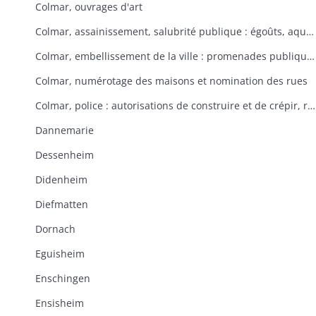
Colmar, ouvrages d'art
Colmar, assainissement, salubrité publique : égoûts, aqueducs servant à l'évacuation des eaux usées
Colmar, embellissement de la ville : promenades publiques, Champ de Mars, plantations d'arbres
Colmar, numérotage des maisons et nomination des rues
Colmar, police : autorisations de construire et de crépir, respect de l'alignement
Dannemarie
Dessenheim
Didenheim
Diefmatten
Dornach
Eguisheim
Enschingen
Ensisheim