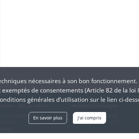
chniques nécessaires à son bon fonctionnement. 
exemptés de consentements (Article 82 de la loi I
nditions générales d’utilisation sur le lien ci-dess
Alsace - Site de Colmar
Horaires d'ouverture
/ Cité administrative
Du mardi au vendredi
En savoir plus
J'ai compris
schhauer
en continu de 9h à 17h
OLMAR
89 21 97 00