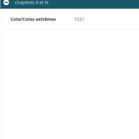
chapitres II et III
de transformation du dépôt de mendicité d'Ensisheim en maison centrale
Cote/Cotes extrêmes
Y221
ance des bâtiments avant remise à l'entrepreneur
Acquisition d'une maison pour y loger la compagnie chargée de garder la prison, appropriation en caserne
Indemnisation des victimes de dommages causés par les travaux d'agrandissement de l'ancien dépôt de mendicité
té