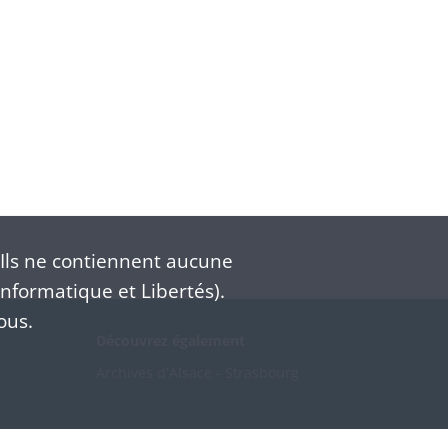
Ils ne contiennent aucune
nformatique et Libertés).
ous.
Découvrez également
Archives d'Alsace - Strasbourg