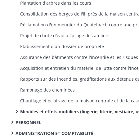
Plantation d'arbres dans les cours
Consolidation des berges de I'Ill près de la maison centr
Projet de chute d'eau à l'usage des ateliers
Etablissement d'un dossier de propriété
Acqui
Ramonage des cheminées
Meubles et effets mobiliers (lingerie, literie, vestiaire, ustensiles de cuisine, outils, instruments de chirurgie, médicaments...): estimation des besoins, acquisitions, remplacement ou réparation inscription à l'inventaire des meubles et objets mobiliers à la charge de l'administra
PERSONNEL
ADMINISTRATION ET COMPTABILITÉ