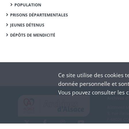
POPULATION
PRISONS DÉPARTEMENTALES
JEUNES DÉTENUS
DÉPÔTS DE MENDICITÉ
Ce site utilise des
cookies
te
donnée personnelle et sont 
Vous pouvez consulter les co
Archives d'
Bâtiment M 
3, rue Flei
F-68026 C
(+33) 3 