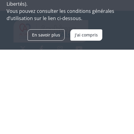
Libertés).
Vous pouvez consulter les conditions générales
d’utilisation sur le lien ci-dessous.
En savoir plus
J'ai compris
Archives d'Alsace - Site de Colmar
Bâtiment M / Cité administrative
3, rue Fleischhauer
F-68026 COLMAR
(+33) 3 89 21 97 00
Nous contacter
Horaires d'ouverture