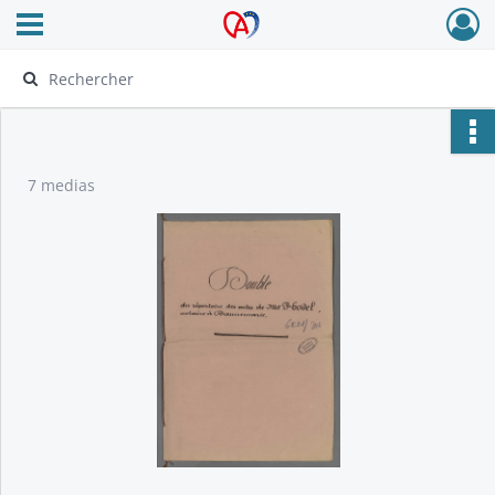
Ouvrir le menu déroulant
Archives Alsace - Colmar
7 medias