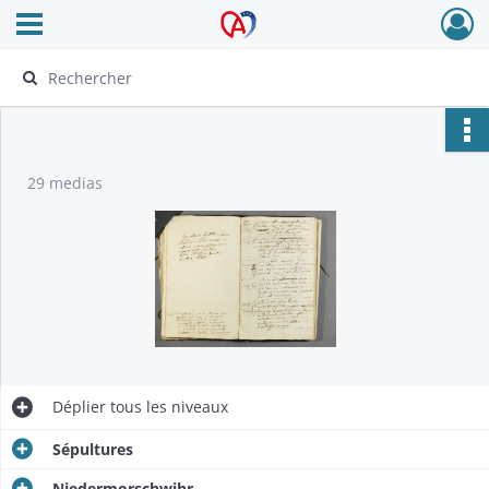
Ouvrir le menu déroulant
Archives Alsace - Colmar
29 medias
Déplier
tous les niveaux
Sépultures
Niedermorschwihr