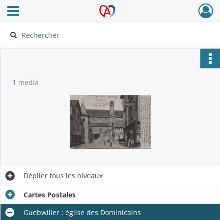
Ouvrir le menu déroulant
Archives Alsace - Colmar
1 media
Déplier
tous les niveaux
Cartes Postales
Guebwiller : église des Dominicains