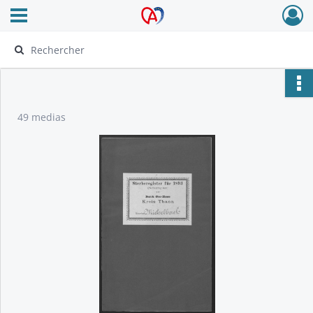
Ouvrir le menu déroulant
Archives Alsace - Colmar
49 medias