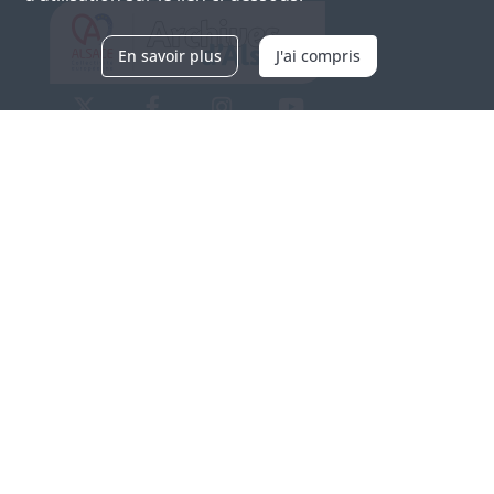
En savoir plus
J'ai compris
Archives d'Alsace - Site de Colmar
Bâtiment M / Cité administrative
3, rue Fleischhauer
F-68026 COLMAR
(+33) 3 89 21 97 00
Nous contacter
Horaires d'ouverture
Du mardi au vendredi
en continu de 9h à 17h