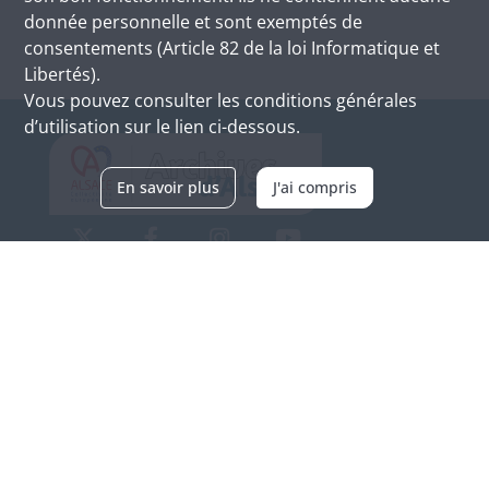
donnée personnelle et sont exemptés de
consentements (Article 82 de la loi Informatique et
Libertés).
Vous pouvez consulter les conditions générales
d’utilisation sur le lien ci-dessous.
En savoir plus
J'ai compris
Archives d'Alsace - Site de Colmar
Bâtiment M / Cité administrative
3, rue Fleischhauer
F-68026 COLMAR
(+33) 3 89 21 97 00
Nous contacter