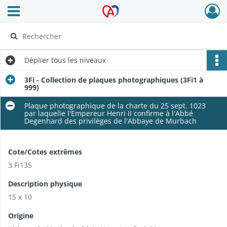
Ouvrir le menu déroulant
Archives Alsace - Colmar
Déplier
tous les niveaux
3Fi - Collection de plaques photographiques (3Fi1 à
999)
Plaque photographique de la charte du 25 sept. 1023
par laquelle l'Empereur Henri II confirme à l'Abbé
Degenhard des privilèges de l'Abbaye de Murbach
Cote/Cotes extrêmes
3 Fi135
Description physique
15 x 10
Origine