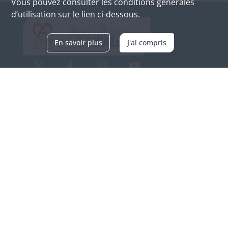
Vous pouvez consulter les conditions générales
d’utilisation sur le lien ci-dessous.
En savoir plus
J'ai compris
Archives d'Alsace - Site de Colmar
Bâtiment M / Cité administrative
3, rue Fleischhauer
F-68026 COLMAR
(+33) 3 89 21 97 00
Nous contacter
Horaires d'ouverture
Du mardi au vendredi