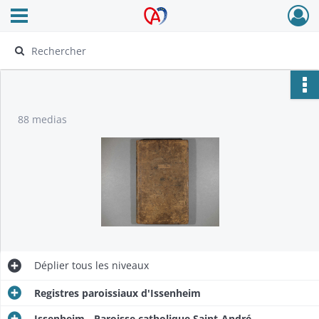
Ouvrir le menu déroulant
Archives Alsace - Colmar
88 medias
Déplier
tous les niveaux
Registres paroissiaux d'Issenheim
Issenheim - Paroisse catholique Saint-André