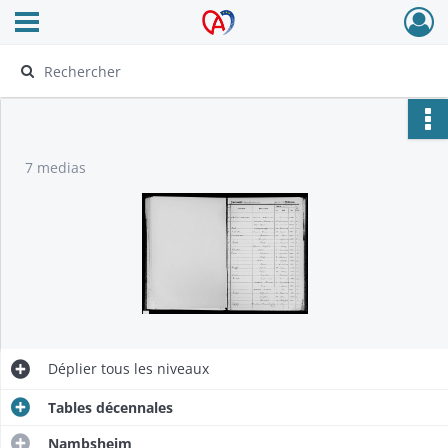
Ouvrir le menu déroulant
Archives Alsace - Colmar
7 medias
Déplier
tous les niveaux
Tables décennales
Nambsheim