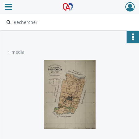
Ouvrir le menu déroulant
Archives Alsace - Colmar
1 media