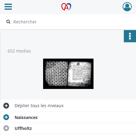
Ouvrir le menu déroulant
Archives Alsace - Colmar
652 medias
Déplier
tous les niveaux
Naissances
Uffholtz