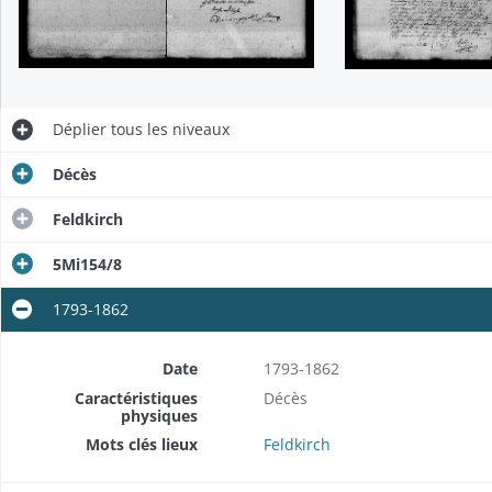
Déplier
tous les niveaux
Décès
Feldkirch
5Mi154/8
1793-1862
Date
1793-1862
Caractéristiques
Décès
physiques
Mots clés lieux
Feldkirch