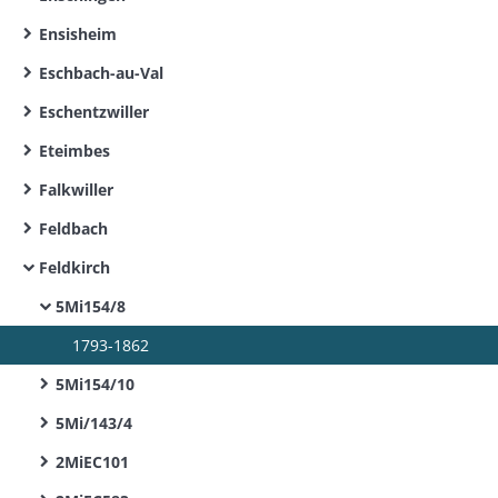
Ensisheim
Eschbach-au-Val
Eschentzwiller
Eteimbes
Falkwiller
Feldbach
Feldkirch
5Mi154/8
1793-1862
5Mi154/10
5Mi/143/4
2MiEC101