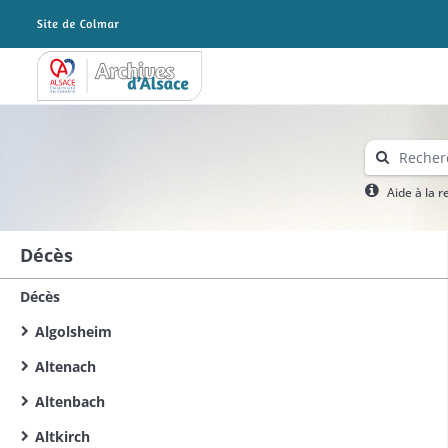
Archives Alsace - Colmar
Aide à la 
Décès
Décès
Algolsheim
Altenach
Altenbach
Altkirch