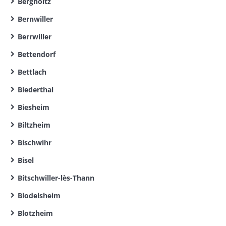
Bergholtz
Bernwiller
Berrwiller
Bettendorf
Bettlach
Biederthal
Biesheim
Biltzheim
Bischwihr
Bisel
Bitschwiller-lès-Thann
Blodelsheim
Blotzheim