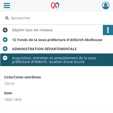
Ouvrir le menu déroulant
Archives Alsace - Colmar
Déplier
tous les niveaux
1Z Fonds de la sous-préfecture d'Altkirch-Mulhouse
ADMINISTRATION DÉPARTEMENTALE
Acquisition, entretien et ameublement de la sous-
préfecture d'Altkirch, location d'une écurie
Cote/Cotes extrêmes
1Z519
Date
1800-1859