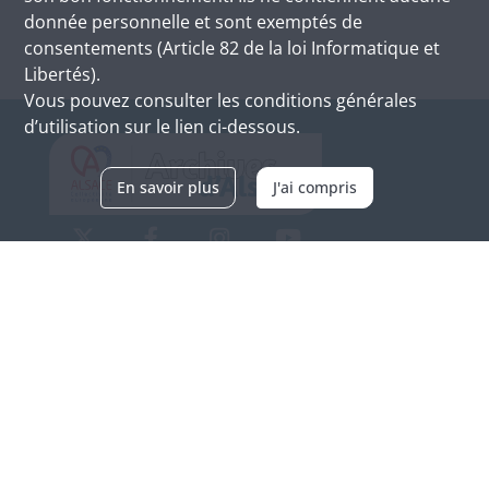
donnée personnelle et sont exemptés de
consentements (Article 82 de la loi Informatique et
Libertés).
Vous pouvez consulter les conditions générales
d’utilisation sur le lien ci-dessous.
En savoir plus
J'ai compris
Archives d'Alsace - Site de Colmar
Bâtiment M / Cité administrative
3, rue Fleischhauer
F-68026 COLMAR
(+33) 3 89 21 97 00
Nous contacter