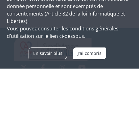
donnée personnelle et sont exemptés de
consentements (Article 82 de la loi Informatique et
Libertés).
Vous pouvez consulter les conditions générales
d’utilisation sur le lien ci-dessous.
En savoir plus
J'ai compris
Archives d'Alsace - Site de Colmar
Bâtiment M / Cité administrative
3, rue Fleischhauer
F-68026 COLMAR
(+33) 3 89 21 97 00
Nous contacter