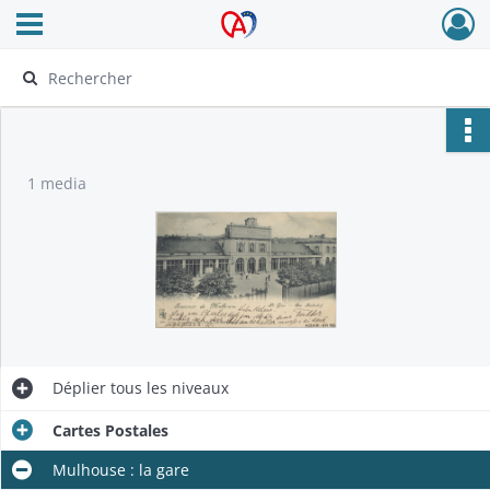
Ouvrir le menu déroulant
Archives Alsace - Colmar
1 media
Déplier
tous les niveaux
Cartes Postales
Mulhouse : la gare