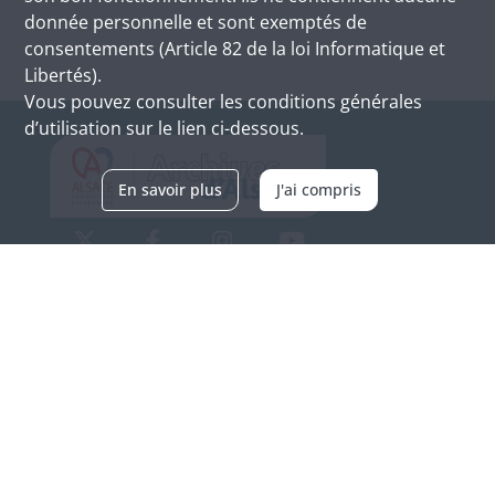
donnée personnelle et sont exemptés de
consentements (Article 82 de la loi Informatique et
Libertés).
Vous pouvez consulter les conditions générales
d’utilisation sur le lien ci-dessous.
En savoir plus
J'ai compris
Archives d'Alsace - Site de Colmar
Bâtiment M / Cité administrative
3, rue Fleischhauer
F-68026 COLMAR
(+33) 3 89 21 97 00
Nous contacter