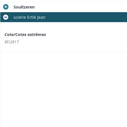
Soultzeren
scierie Ertlé Jean
Cote/Cotes extrêmes
8Fi2817