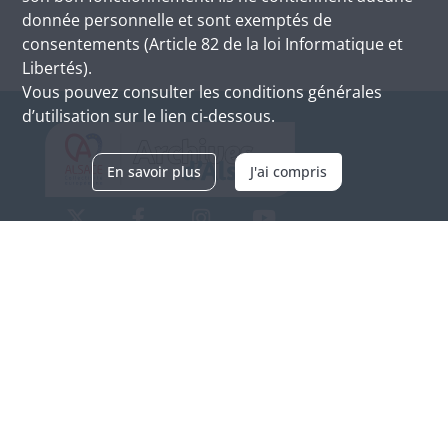
donnée personnelle et sont exemptés de
consentements (Article 82 de la loi Informatique et
Libertés).
Vous pouvez consulter les conditions générales
d’utilisation sur le lien ci-dessous.
En savoir plus
J'ai compris
Archives d'Alsace - Site de Colmar
Bâtiment M / Cité administrative
3, rue Fleischhauer
F-68026 COLMAR
(+33) 3 89 21 97 00
Nous contacter