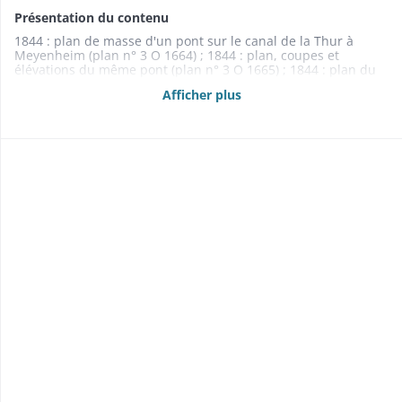
Présentation du contenu
1844 : plan de masse d'un pont sur le canal de la Thur à
Meyenheim (plan n° 3 O 1664) ; 1844 : plan, coupes et
élévations du même pont (plan n° 3 O 1665) ; 1844 : plan du
chemin et du canal des usines sur le territoire de Merxheim
Afficher plus
(plan n° 3 O 1667) ; 1844 : profils en travers du pont sur le
canal des usines à Merxheim (plan n° 3 O 1668) ; 1844 :
nivellement du chemin aux abords du même pont (plan n° 3
O 1669) ; 1844 : plan, coupes et élévations d'un pont sur le
canal de la Thur à Meyenheim (plan n° 3 O 1672) ; 1844 : plan
et coupes d'un aqueduc à Merxheim (plan n° 3 O 1670) ; 1844
: plan de la Thur à Meyenheim (plan n° 3 O 1671) ; 1845 : plan
d'une partie du chemin dans la traverse de Buhl (plan n° 3 O
1673) ; 1847 : nivellement de l'aqueduc à Buhl (plan n° 3 O
1674) ; 1847 : plan de masse du même aqueduc (plan n° 3 O
1675) ; 1847 : dessins du même aqueduc (plan n° 3 O 1676) ;
1849 : plan d'un aqueduc à Buhl (plan n° 3 O 1677) ; 1849 :
plans, coupes et élévations d'un aqueduc à Meyenheim (plan
n° 30 1678) ; 1851 : plan de masse d'un pont sur le canal
Vauban à Meyenheim (plan n° 3 O 1679) ; 1851 : détails du
même pont (plans nos 3 O 1680, 3 O 1681 et 3 O 1682) ; 1869 :
plan et détails d'un pont sur le canal des usines à
Lautenbach (plan n° 3 O 1683)