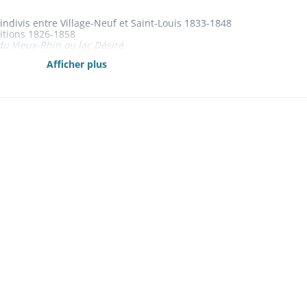
indivis entre Village-Neuf et Saint-Louis 1833-1848
sitions 1826-1858
du Vieux-Rhin ou lac Désiré
 située sur le territoire du grand-duché de Bade à une commune
Afficher plus
14-1864
(1861); de la pêche et de la chasse (1855-1864) 1855-1864
ar indivis à Village-Neuf et à Saint-Louis
es, rentes et créances mobilières 1860-1862, 1864-1865, 1867
1844-1869