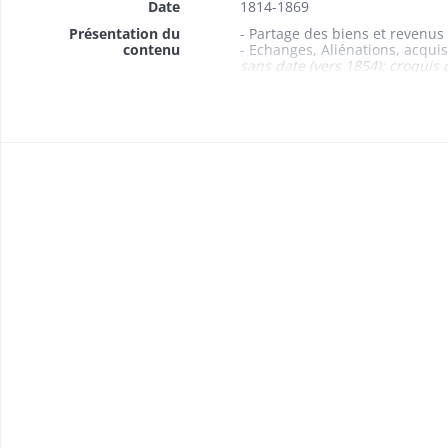
Date
1814-1869
Présentation du
- Partage des biens et revenus 
contenu
- Echanges, Aliénations, acqui
sans date (vers 1854): croquis 
1858: vente d'une île du Rhin
badoise; plan des lieux
- Baux, partage, jouissance 18
- Adjudications: de la «kilbe» 
- Rentes foncières 1834-1848
1847-1848: rentes appartenant p
- Etats des propriétés foncièr
- Délimitations, abornements 