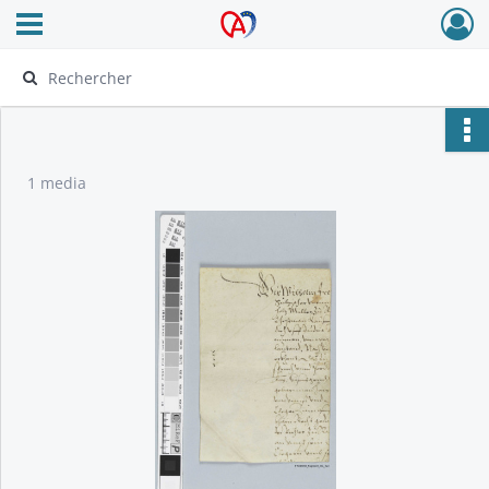
Ouvrir le menu déroulant
Archives Alsace - Colmar
1 media