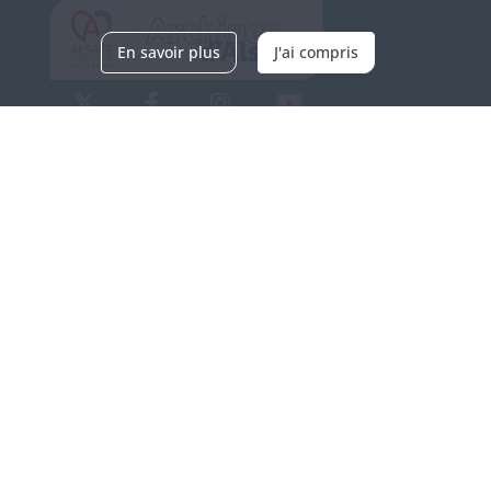
En savoir plus
J'ai compris
Archives d'Alsace - Site de Colmar
Bâtiment M / Cité administrative
3, rue Fleischhauer
F-68026 COLMAR
(+33) 3 89 21 97 00
Nous contacter
Horaires d'ouverture
Du mardi au vendredi
en continu de 9h à 17h