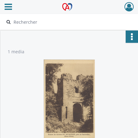
Ouvrir le menu déroulant
Archives Alsace - Colmar
1 media