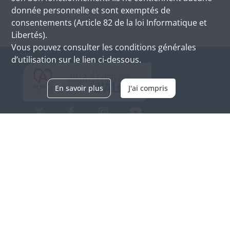
donnée personnelle et sont exemptés de
consentements (Article 82 de la loi Informatique et
Libertés).
Vous pouvez consulter les conditions générales
d’utilisation sur le lien ci-dessous.
En savoir plus
J'ai compris
Archives d'Alsace - Site de Colmar
Bâtiment M / Cité administrative
3, rue Fleischhauer
F-68026 COLMAR
(+33) 3 89 21 97 00
Nous contacter