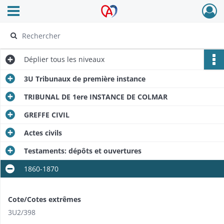
Ouvrir le menu déroulant
Archives Alsace - Colmar
Déplier
tous les niveaux
3U Tribunaux de première instance
TRIBUNAL DE 1ere INSTANCE DE COLMAR
GREFFE CIVIL
Actes civils
Testaments: dépôts et ouvertures
1860-1870
Cote/Cotes extrêmes
3U2/398