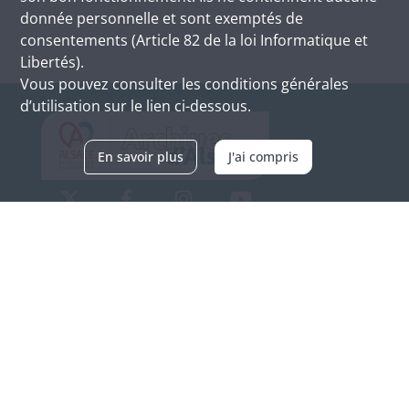
donnée personnelle et sont exemptés de
consentements (Article 82 de la loi Informatique et
Libertés).
Vous pouvez consulter les conditions générales
d’utilisation sur le lien ci-dessous.
En savoir plus
J'ai compris
Archives d'Alsace - Site de Colmar
Bâtiment M / Cité administrative
3, rue Fleischhauer
F-68026 COLMAR
(+33) 3 89 21 97 00
Nous contacter