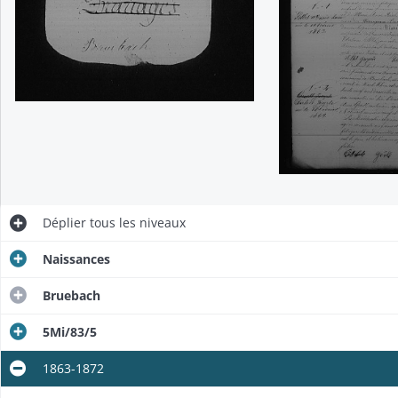
Déplier
tous les niveaux
Naissances
Bruebach
5Mi/83/5
1863-1872