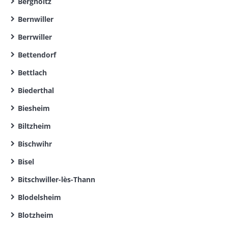
Bergholtz
Bernwiller
Berrwiller
Bettendorf
Bettlach
Biederthal
Biesheim
Biltzheim
Bischwihr
Bisel
Bitschwiller-lès-Thann
Blodelsheim
Blotzheim