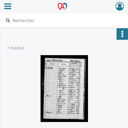
Ouvrir le menu déroulant
Archives Alsace - Colmar
7 medias