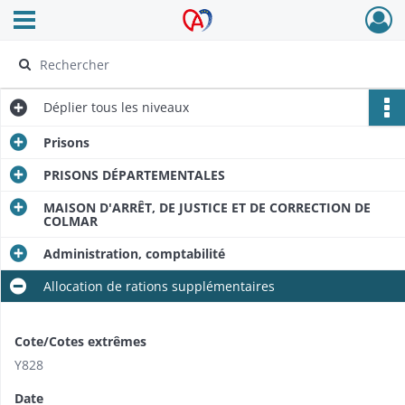
Ouvrir le menu déroulant
Archives Alsace - Colmar
Déplier
tous les niveaux
Prisons
PRISONS DÉPARTEMENTALES
MAISON D'ARRÊT, DE JUSTICE ET DE CORRECTION DE
COLMAR
Administration, comptabilité
Allocation de rations supplémentaires
Cote/Cotes extrêmes
Y828
Date