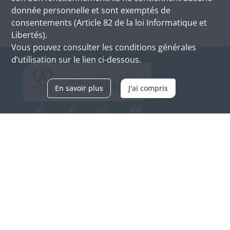
donnée personnelle et sont exemptés de
consentements (Article 82 de la loi Informatique et
Libertés).
Vous pouvez consulter les conditions générales
d’utilisation sur le lien ci-dessous.
En savoir plus
J'ai compris
Archives d'Alsace - Site de Colmar
Bâtiment M / Cité administrative
3, rue Fleischhauer
F-68026 COLMAR
(+33) 3 89 21 97 00
Nous contacter