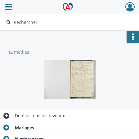
Ouvrir le menu déroulant
Archives Alsace - Colmar
42 medias
Déplier
tous les niveaux
Mariages
Niederentzen