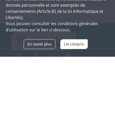
donnée personnelle et sont exemptés de
consentements (Article 82 de la loi Informatique et
Libertés).
Vous pouvez consulter les conditions générales
d’utilisation sur le lien ci-dessous.
En savoir plus
J'ai compris
Archives d'Alsace - Site de Colmar
Bâtiment M / Cité administrative
3, rue Fleischhauer
F-68026 COLMAR
(+33) 3 89 21 97 00
Nous contacter