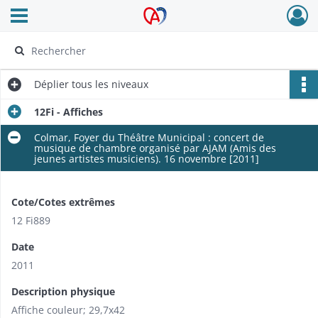
Ouvrir le menu déroulant
Archives Alsace - Colmar
Déplier
tous les niveaux
12Fi - Affiches
Colmar, Foyer du Théâtre Municipal : concert de
musique de chambre organisé par AJAM (Amis des
jeunes artistes musiciens). 16 novembre [2011]
Cote/Cotes extrêmes
12 Fi889
Date
2011
Description physique
Affiche couleur; 29,7x42