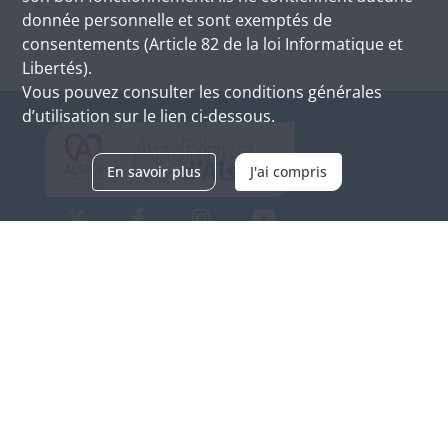
donnée personnelle et sont exemptés de
consentements (Article 82 de la loi Informatique et
Libertés).
Vous pouvez consulter les conditions générales
d’utilisation sur le lien ci-dessous.
En savoir plus
J'ai compris
Archives d'Alsace - Site de Colmar
Bâtiment M / Cité administrative
3, rue Fleischhauer
F-68026 COLMAR
(+33) 3 89 21 97 00
Nous contacter