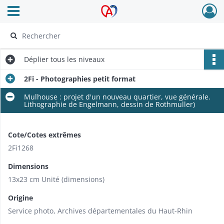
Ouvrir le menu déroulant
Archives Alsace - Colmar
Déplier
tous les niveaux
2Fi - Photographies petit format
Mulhouse : projet d'un nouveau quartier, vue générale.
Lithographie de Engelmann, dessin de Rothmuller)
Cote/Cotes extrêmes
2Fi1268
Dimensions
13x23 cm Unité (dimensions)
Origine
Service photo, Archives départementales du Haut-Rhin