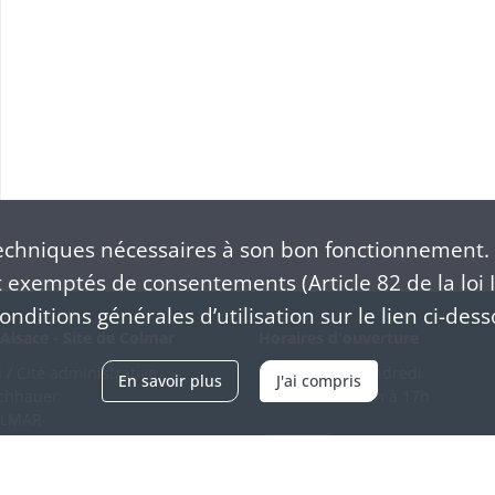
chniques nécessaires à son bon fonctionnement. 
exemptés de consentements (Article 82 de la loi I
nditions générales d’utilisation sur le lien ci-dess
Alsace - Site de Colmar
Horaires d'ouverture
/ Cité administrative
Du mardi au vendredi
En savoir plus
J'ai compris
schhauer
en continu de 9h à 17h
OLMAR
89 21 97 00
Venir