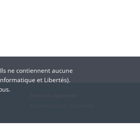
Ils ne contiennent aucune
nformatique et Libertés).
ous.
Découvrez également
Archives d'Alsace - Strasbourg