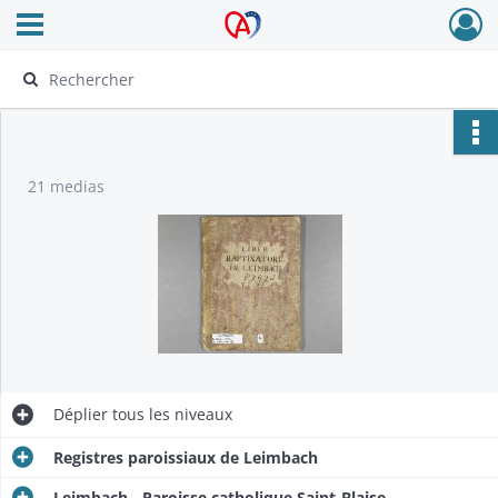
Ouvrir le menu déroulant
Archives Alsace - Colmar
21 medias
Déplier
tous les niveaux
Registres paroissiaux de Leimbach
Leimbach - Paroisse catholique Saint-Blaise