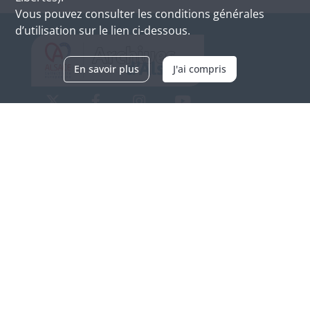
Vous pouvez consulter les conditions générales
d’utilisation sur le lien ci-dessous.
En savoir plus
J'ai compris
Archives d'Alsace - Site de Colmar
Bâtiment M / Cité administrative
3, rue Fleischhauer
F-68026 COLMAR
(+33) 3 89 21 97 00
Nous contacter
Horaires d'ouverture