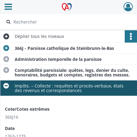
Ouvrir le menu déroulant
Archives Alsace - Colmar
Déplier
tous les niveaux
366J - Paroisse catholique de Steinbrunn-le-Bas
Administration temporelle de la paroisse
Comptabilité paroissiale: quêtes, legs, denier du culte,
honoraires, budgets et comptes, registres des messes.
Impôts. – Collecte : requêtes et procès-verbaux, états
des revenus et correspondances
Cote/Cotes extrêmes
366J16
Date
1763-1775