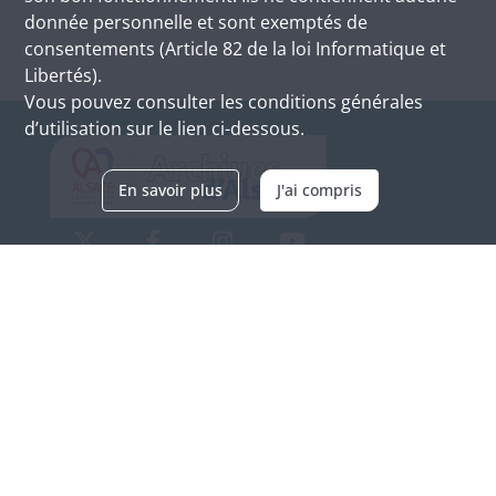
donnée personnelle et sont exemptés de
consentements (Article 82 de la loi Informatique et
Libertés).
Vous pouvez consulter les conditions générales
d’utilisation sur le lien ci-dessous.
En savoir plus
J'ai compris
Archives d'Alsace - Site de Colmar
Bâtiment M / Cité administrative
3, rue Fleischhauer
F-68026 COLMAR
(+33) 3 89 21 97 00
Nous contacter