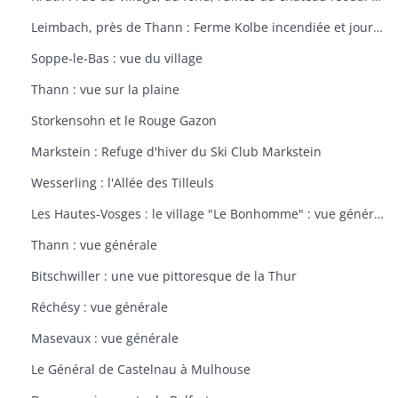
Leimbach, près de Thann : Ferme Kolbe incendiée et journellement bombardée avec les dépendances en ruines
Soppe-le-Bas : vue du village
Thann : vue sur la plaine
Storkensohn et le Rouge Gazon
Markstein : Refuge d'hiver du Ski Club Markstein
Wesserling : l'Allée des Tilleuls
Les Hautes-Vosges : le village "Le Bonhomme" : vue générale
Thann : vue générale
Bitschwiller : une vue pittoresque de la Thur
Réchésy : vue générale
Masevaux : vue générale
Le Général de Castelnau à Mulhouse