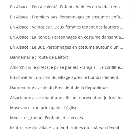
En Alsace : Feu à volonté. Enfants habillés en soldat tenant un fusil. Dessin par Delalain.
En Alsace : Premiers pas. Personnages en costume : enfant allant vers le drapeau français. Dessin par Delalain.
En Alsace : Vainqueur. Deux femmes tenant des lauriers et un homme en costume. Dessin par Delalain.
En Alsace : La Ronde. Personnages en costume dansant autour du drapeau français. Dessin par Delalain.
En Alsace : Le But. Personnages en costume autour d'un drapeau français. Dessin par Delalain
Dannemarie : route de Belfort
Altkirch : ville d'Alsace prise par les Français - Le conflit européen en 1914
Bitschwiller : un coin du village après le bombardement
Dannemarie : visite du Président de la République
Alsacienne accrochant une affiche représentant Joffre, dessin de Th. CROY
Masevaux : rue principale et église
Moosch : groupe d'enfants des écoles
Kruth : rue du village, au fond, ruines du château féodal de Wildenstein