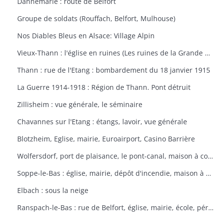
Dannemarie : route de Belfort
Groupe de soldats (Rouffach, Belfort, Mulhouse)
Nos Diables Bleus en Alsace: Village Alpin
Vieux-Thann : l'église en ruines (Les ruines de la Grande Guerre)
Thann : rue de l'Etang : bombardement du 18 janvier 1915
La Guerre 1914-1918 : Région de Thann. Pont détruit
Zillisheim : vue générale, le séminaire
Chavannes sur l'Etang : étangs, lavoir, vue générale
Blotzheim, Eglise, mairie, Euroairport, Casino Barrière
Wolfersdorf, port de plaisance, le pont-canal, maison à colombages
Soppe-le-Bas : église, mairie, dépôt d'incendie, maison à colombages
Elbach : sous la neige
Ranspach-le-Bas : rue de Belfort, église, mairie, école, périscolaire, platanes plantés sous Napoléon