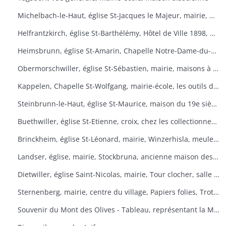
Michelbach-le-Haut, église St-Jacques le Majeur, mairie, maison 1832, fontaine, fête du pain
Helfrantzkirch, église St-Barthélémy, Hôtel de Ville 1898, maison alsacienne
Heimsbrunn, église St-Amarin, Chapelle Notre-Dame-du-Chêne, Maison Ste-Anne, mairie
Obermorschwiller, église St-Sébastien, mairie, maisons à colombages
Kappelen, Chapelle St-Wolfgang, mairie-école, les outils d'antan, chez le collectionneur de tracteurs
Steinbrunn-le-Haut, église St-Maurice, maison du 19e siècle, vue générale
Buethwiller, église St-Etienne, croix, chez les collectionneurs
Brinckheim, église St-Léonard, mairie, Winzerhisla, meule 1597, moulin
Landser, église, mairie, Stockbruna, ancienne maison des sœurs, Monastère St-Alphonse
Dietwiller, église Saint-Nicolas, mairie, Tour clocher, salle des fêtes
Sternenberg, mairie, centre du village, Papiers folies, Trotta Hisla
Souvenir du Mont des Olives - Tableau, représentant la Mort, à l'entrée du dortoir peint par Père M. Joseph (Baron de Géramb, général autrichien, mort en 1848 comme procurateur des Trappistes).