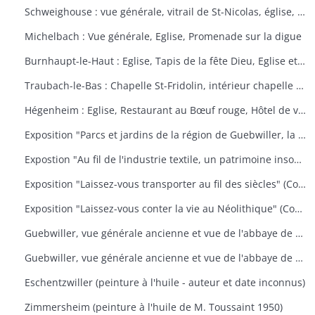
Schweighouse : vue générale, vitrail de St-Nicolas, église, la Doller
Michelbach : Vue générale, Eglise, Promenade sur la digue
Burnhaupt-le-Haut : Eglise, Tapis de la fête Dieu, Eglise et école, Office de la fête Dieu
Traubach-le-Bas : Chapelle St-Fridolin, intérieur chapelle et tableau, Ecole, rue principale
Hégenheim : Eglise, Restaurant au Bœuf rouge, Hôtel de ville, décors floraux
Exposition "Parcs et jardins de la région de Guebwiller, la culture d'un patrimoine florissant" (Communauté de Communes de la Région de Guebwiller, du 15 octobre 2010 au 31 janvier 2011)
Expostion "Au fil de l'industrie textile, un patrimoine insoupçonné" (Communauté de Communes de la Région de Guebwiller, du 11 septembre au 30 octobre 2009)
Exposition "Laissez-vous transporter au fil des siècles" (Communauté de Communes de la Région de Guebwiller, du 26 octobre 2012 au 19 janvier 2013)
Exposition "Laissez-vous conter la vie au Néolithique" (Communauté de Communes de la Région de Guebwiller, du 14 octobre 2011 au 26 janvier 2012)
Guebwiller, vue générale ancienne et vue de l'abbaye de Murbach.
Guebwiller, vue générale ancienne et vue de l'abbaye de Murbach.
Eschentzwiller (peinture à l'huile - auteur et date inconnus)
Zimmersheim (peinture à l'huile de M. Toussaint 1950)