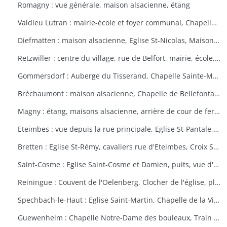
Romagny : vue générale, maison alsacienne, étang
Valdieu Lutran : mairie-école et foyer communal, Chapelle Notre Dame de la Pitié, calvaire, échelle d'écluses sens Valdieu-Retzwiller
Diefmatten : maison alsacienne, Eglise St-Nicolas, Maison natale Barthélémy Gross
Retzwiller : centre du village, rue de Belfort, mairie, école, décors floraux
Gommersdorf : Auberge du Tisserand, Chapelle Sainte-Marguerite, Calvaire rue des Tilleuls
Bréchaumont : maison alsacienne, Chapelle de Bellefontaine, rue de l'église, M.A.R.P.A. (Maison d'accueil rurale pour personne âgées)
Magny : étang, maisons alsacienne, arrière de cour de ferme
Eteimbes : vue depuis la rue principale, Eglise St-Pantale, maison alsacienne
Bretten : Eglise St-Rémy, cavaliers rue d'Eteimbes, Croix St-Eloi
Saint-Cosme : Eglise Saint-Cosme et Damien, puits, vue d'ensemble, ancien presbytère, mairie
Reiningue : Couvent de l'Oelenberg, Clocher de l'église, plan d'eau, cour de ferme
Spechbach-le-Haut : Eglise Saint-Martin, Chapelle de la Vierge, Christ du dimanche des rameaux sur l'âne, Vierge de la Pitié
Guewenheim : Chapelle Notre-Dame des bouleaux, Train de la Doller, lavoir, pierre borne, mur cimetière, Calvaire 1857 avec décorations florales