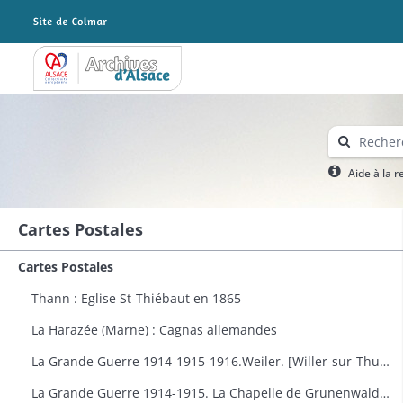
Archives Alsace - Colmar
Aide à la 
Cartes Postales
Cartes Postales
Thann : Eglise St-Thiébaut en 1865
La Harazée (Marne) : Cagnas allemandes
La Grande Guerre 1914-1915-1916.Weiler. [Willer-sur-Thur] : vue générale
La Grande Guerre 1914-1915. La Chapelle de Grunenwald près de Uderdersept habillés en soldat tenant un fusil. Dessin par Delalain.