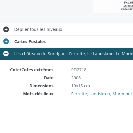
Déplier
tous les niveaux
Cartes Postales
Les châteaux du Sundgau : Ferrette, Le Landskron, Le Mori
Cote/Cotes extrêmes
9Fi2718
Date
2008
Dimensions
10x15 cm
Mots clés lieux
Ferrette
,
Landskron
,
Morimont