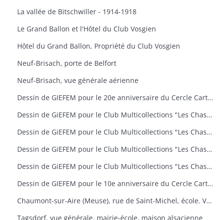
La vallée de Bitschwiller - 1914-1918
Le Grand Ballon et l'Hôtel du Club Vosgien
Hôtel du Grand Ballon, Propriété du Club Vosgien
Neuf-Brisach, porte de Belfort
Neuf-Brisach, vue générale aérienne
Dessin de GIEFEM pour le 20e anniversaire du Cercle Cartophile de Thann et de la Vallée de la Thur. 25-26 novembre 2006. carte n° 17
Dessin de GiEFEM pour le Club Multicollections "Les Chasseurs d'Images", Mulhouse. Carte n° 19 : "50 ans de carnaval à Mulhouse
Dessin de GiEFEM pour le Club Multicollections "Les Chasseurs d'Images", Mulhouse. Carte n° 20 : "L'univers de Tintin
Dessin de GiEFEM pour le Club Multicollections "Les Chasseurs d'Images", Mulhouse. Carte n° 17 : "Nounours a Cent ans
Dessin de GiEFEM pour le Club Multicollections "Les Chasseurs d'Images". Mulhouse. Carte n° 15
Dessin de GIEFEM pour le 10e anniversaire du Cercle Cartophile de Thann et de la Vallée de la Thur. Novembre 1997
Chaumont-sur-Aire (Meuse), rue de Saint-Michel, école. Vue d'une carte postale pour l'exposition de cartes postales anciennes (11 octobre 2009)
Tagsdorf, vue générale, mairie-école, maison alsacienne