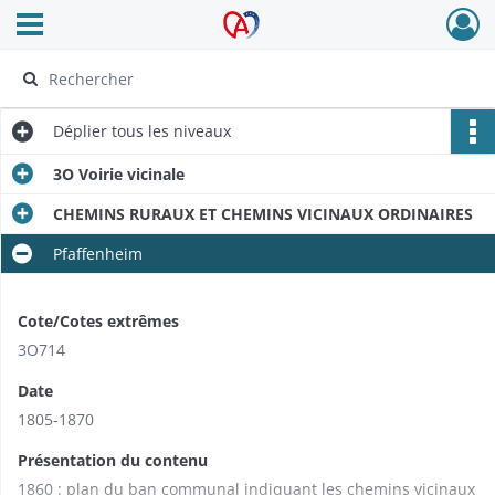
Ouvrir le menu déroulant
Archives Alsace - Colmar
Déplier
tous les niveaux
3O Voirie vicinale
CHEMINS RURAUX ET CHEMINS VICINAUX ORDINAIRES
Pfaffenheim
Cote/Cotes extrêmes
3O714
Date
1805-1870
Présentation du contenu
1860 : plan du ban communal indiquant les chemins vicinaux