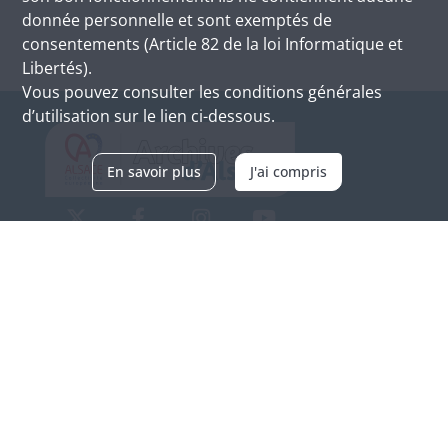
donnée personnelle et sont exemptés de
consentements (Article 82 de la loi Informatique et
Libertés).
Vous pouvez consulter les conditions générales
d’utilisation sur le lien ci-dessous.
En savoir plus
J'ai compris
Archives d'Alsace - Site de Colmar
Bâtiment M / Cité administrative
3, rue Fleischhauer
F-68026 COLMAR
(+33) 3 89 21 97 00
Nous contacter