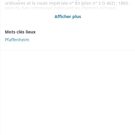
ordinaires et la route impériale n° 83 (plan n° 3 O 462) ; 1865 :
plan du ban communal indiquant les chemins vicinaux
ordinaires et ruraux, et la route impériale n° 83 (plan n° 3 O
Afficher plus
463)
Mots clés lieux
Pfaffenheim