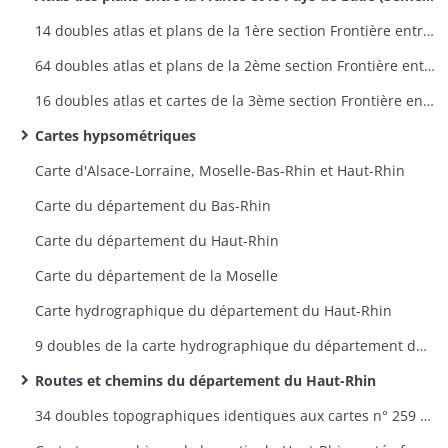
14 doubles atlas et plans de la 1ère section Frontière entre la France et la Prusse - plans 1 à 9
64 doubles atlas et plans de la 2ème section Frontière entre la France et la Bavière - plans 1 à 60
16 doubles atlas et cartes de la 3ème section Frontière entre la France et le Pays de Bade - plans 1 à 12
Cartes hypsométriques
Carte d'Alsace-Lorraine, Moselle-Bas-Rhin et Haut-Rhin
Carte du département du Bas-Rhin
Carte du département du Haut-Rhin
Carte du département de la Moselle
Carte hydrographique du département du Haut-Rhin
9 doubles de la carte hydrographique du département du Haut-Rhin
Routes et chemins du département du Haut-Rhin
34 doubles topographiques identiques aux cartes n° 259 à 298