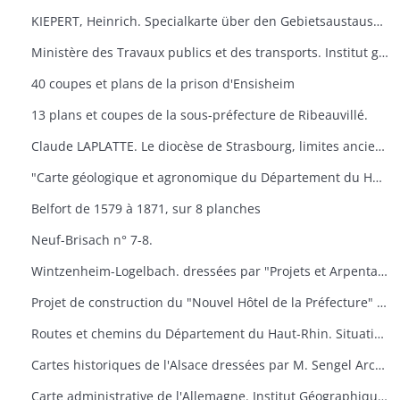
KIEPERT, Heinrich. Specialkarte über den Gebietsaustausch an der deutsch-französischen. Grenze nach dem Friedensvertrag von Frankfurt. Berlin, Reuier.
Ministère des Travaux publics et des transports. Institut géographique national. Cartes de Huningue n° 1 et 5.
40 coupes et plans de la prison d'Ensisheim
13 plans et coupes de la sous-préfecture de Ribeauvillé.
Claude LAPLATTE. Le diocèse de Strasbourg, limites anciennes, limites actuelles. Strasbourg
"Carte géologique et agronomique du Département du Haut-Rhin"
Belfort de 1579 à 1871, sur 8 planches
Neuf-Brisach n° 7-8.
Wintzenheim-Logelbach. dressées par "Projets et Arpentages". Albert Klein​
Projet de construction du "Nouvel Hôtel de la Préfecture" à Colmar. dressées par l'architecte du Département.
Routes et chemins du Département du Haut-Rhin. Situation en 1957. Dressées par "Ponts et Chaussées"
Cartes historiques de l'Alsace dressées par M. Sengel Archives Départementales.
Carte administrative de l'Allemagne. Institut Géographique National