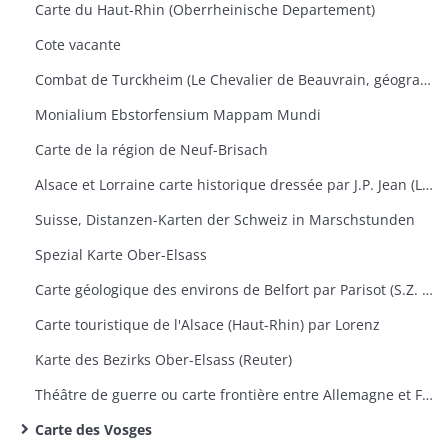
Carte du Haut-Rhin (Oberrheinische Departement)
Cote vacante
Combat de Turckheim (Le Chevalier de Beauvrain, géographie ordinaire du Roi)
Monialium Ebstorfensium Mappam Mundi
Carte de la région de Neuf-Brisach
Alsace et Lorraine carte historique dressée par J.P. Jean (Lieutenant)
Suisse, Distanzen-Karten der Schweiz in Marschstunden
Spezial Karte Ober-Elsass
Carte géologique des environs de Belfort par Parisot (S.Z. Montbéliard)
Carte touristique de l'Alsace (Haut-Rhin) par Lorenz
Karte des Bezirks Ober-Elsass (Reuter)
Théâtre de guerre ou carte frontière entre Allemagne et France (Vienne et Mayence)
Carte des Vosges