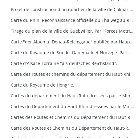
Projet de construction d'un quartier de la ville de Colmar. Dressé par l'architecte municipal
Carte du Rhin. Reconnaissance officielle du Thalweg au Rhin (Limite entre Nance et Bade). Service des Travaux du Rhin
Tirage du plan de la ville de Guebwiller. Par "Forces Motrices du haut-Rhin" secteur de Guebwiller
Carte "der Alpen u. Donau-Reichsgaue" publiée par Hauptvermessungsabteilung XIV im Wien.
Carte du Royaume de Suède, Danemark et Norvège. Paris.
Carte d'Alsace-Lorraine "als deutsches Reichsland".
Carte des routes et chemins du département du Haut-Rhin. Ponts et Chaussées. Situation en 1947.
Carte du Royaume de Hongrie.
Cartes du département du Haut-Rhin dressées par le Ministère de la Reconstruction et de l'Urbanisme
Cartes du Département du Haut-Rhin dressées par le Ministère de la Reconstruction et de l'Urbanisme
Cartes des Routes et Chemins du Département du Haut-Rhin. Situation en 1955 et 1957. Ponts et Chaussées
Carte des Routes et Chemins du Département du Haut-Rhin. Situation en 1955 et 1957. Ponts et Chaussées