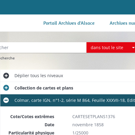
Portail Archives d'Alsace
Archives nu
dans tout le site
recherche
Déplier
tous les niveaux
Collection de cartes et plans
Colmar, carte IGN, n°1-2, série M 864, Feuille XXXVII-18, Edi
Cote/Cotes extrêmes
CARTESETPLANS1376
Date
novembre 1858
Particularité physique
1/25000