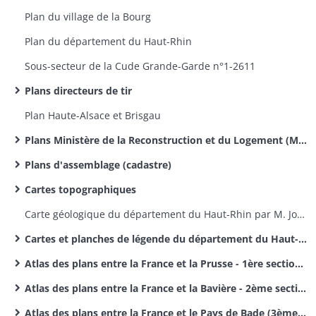
Plan du village de la Bourg
Plan du département du Haut-Rhin
Sous-secteur de la Cude Grande-Garde n°1-2611​
Plans directeurs de tir
Plan Haute-Alsace et Brisgau
Plans Ministère de la Reconstruction et du Logement (MRL)
Plans d'assemblage (cadastre)
Cartes topographiques
Carte géologique du département du Haut-Rhin par M. Jos. Koechlin-Schlumberger
Cartes et planches de légende du département du Haut-Rhin par M. Jos. Koechlin-Schlumberger
Atlas des plans entre la France et la Prusse - 1ère section des délimitations des frontières entre la France et l'Allemagne
Atlas des plans entre la France et la Bavière - 2ème section des délimitations entre la France et l'Allemagne
Atlas des plans entre la France et le Pays de Bade (3ème section des délimitations de frontières entre la France et l'Allemagne