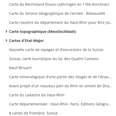
Carte du Reichsland Elsass-Lothringen en 1766 (Kirchner)
Carte du Service Géographique de l'armée : Ribeauvillé
Carte routière du département du Haut-Rhin pour être jointe au projet d'une route à ouvrir entre Saint-Maurice et Sewen
Carte topographique (Messtischblatt)
Cartes d'Etat-Major
Nouvelle carte de voyages et d'excursions de la Suisse
Suisse, carte touristique du lac des Quatre Cantons.
Neuf-Brisach
Carte mineralogique d'une partie des Vosges et de l'Alsace (Thann-Guebwiller, Colmar, Neuf-Brisach)
Avant projet d'un nouveau port du Rhin en amont de Strasbourg
Carte du cadastre du Haut-Rhin
Carte départementale : Haut-Rhin. Paris, Editions Géographiques André Lesot.
8 cartes de frontière, Suisse