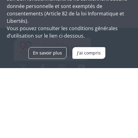
donnée personnelle et sont exemptés de
consentements (Article 82 de la loi Informatique et
Libertés).
Vous pouvez consulter les conditions générales
d’utilisation sur le lien ci-dessous.
En savoir plus
J'ai compris
Archives d'Alsace - Site de Colmar
Bâtiment M / Cité administrative
3, rue Fleischhauer
F-68026 COLMAR
(+33) 3 89 21 97 00
Nous contacter