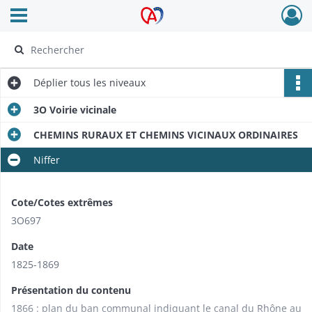
Ouvrir le menu déroulant
Archives Alsace - Colmar
Déplier
tous les niveaux
3O Voirie vicinale
CHEMINS RURAUX ET CHEMINS VICINAUX ORDINAIRES
Niffer
Cote/Cotes extrêmes
3O697
Date
1825-1869
Présentation du contenu
1866 : plan du ban communal indiquant le canal du Rhône au