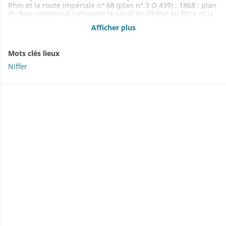
Rhin et la route impériale n° 68 (plan n° 3 O 439) ; 1868 : plan
du ban communal indiquant le canal du Rhône au Rhin et la
route impériale n° 68 (plan n° 3 O 438)
Afficher plus
Mots clés lieux
Niffer