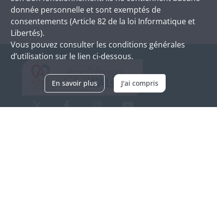
donnée personnelle et sont exemptés de
consentements (Article 82 de la loi Informatique et
Libertés).
Vous pouvez consulter les conditions générales
d’utilisation sur le lien ci-dessous.
En savoir plus
J'ai compris
Archives d'Alsace - Site de Colmar
Bâtiment M / Cité administrative
3, rue Fleischhauer
F-68026 COLMAR
(+33) 3 89 21 97 00
Nous contacter