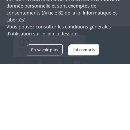
donnée personnelle et sont exemptés de
consentements (Article 82 de la loi Informatique et
Libertés).
Vous pouvez consulter les conditions générales
d’utilisation sur le lien ci-dessous.
En savoir plus
J'ai compris
Archives d'Alsace - Site de Colmar
Bâtiment M / Cité administrative
3, rue Fleischhauer
F-68026 COLMAR
(+33) 3 89 21 97 00
Nous contacter