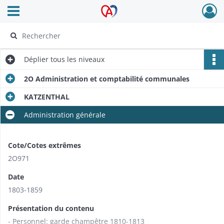
Ouvrir le menu déroulant
Archives Alsace - Colmar
Déplier
tous les niveaux
2O Administration et comptabilité communales
KATZENTHAL
Administration générale
Cote/Cotes extrêmes
2O971
Date
1803-1859
Présentation du contenu
- Personnel: garde champêtre 1810-1813