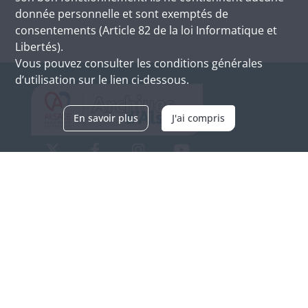
donnée personnelle et sont exemptés de
consentements (Article 82 de la loi Informatique et
Libertés).
Vous pouvez consulter les conditions générales
d’utilisation sur le lien ci-dessous.
En savoir plus
J'ai compris
Archives d'Alsace - Site de Colmar
Bâtiment M / Cité administrative
3, rue Fleischhauer
F-68026 COLMAR
(+33) 3 89 21 97 00
Nous contacter