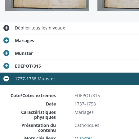
Déplier
tous les niveaux
Mariages
Munster
EDEPOT/315
1737-1758 Munster
Cote/Cotes extrêmes
EDEPOT/315
Date
1737-1758
Caractéristiques
Mariages
physiques
Présentation du
Catholiques
contenu
Mots clés lieux
Munster