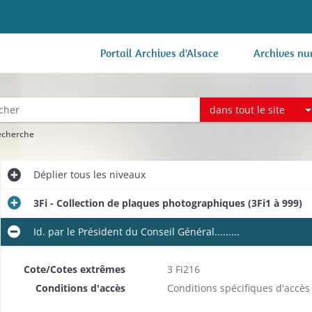
Portail Archives d'Alsace
Archives nu
dans tout le site
recherche
Déplier
tous les niveaux
3Fi - Collection de plaques photographiques (3Fi1 à 999)
Id. par le Président du Conseil Général.........
Cote/Cotes extrêmes
3 Fi216
Conditions d'accès
Conditions spécifiques d'accès