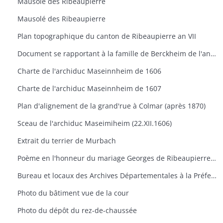
Mausolé des Ribeaupierre
Mausolé des Ribeaupierre
Plan topographique du canton de Ribeaupierre an VII
Document se rapportant à la famille de Berckheim de l'année 1517
Charte de l'archiduc Maseinnheim de 1606
Charte de l'archiduc Maseinnheim de 1607
Plan d'alignement de la grand'rue à Colmar (après 1870)
Sceau de l'archiduc Maseimiheim (22.XII.1606)
Extrait du terrier de Murbach
Poème en l'honneur du mariage Georges de Ribeaupierre et d'Agathe de Hanau 1623
Bureau et locaux des Archives Départementales à la Préfecture de Colmar
Photo du bâtiment vue de la cour
Photo du dépôt du rez-de-chaussée